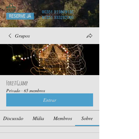
00351 919869136
RESERVE JÁ
00351 933282009
Grupos
ForestGlamp
Privado
·
65 membros
Entrar
Discussão
Mídia
Membros
Sobre