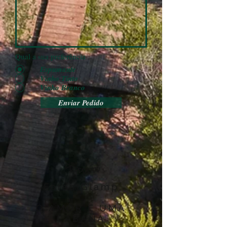
Qual a sua preferência
Espumante
Vinho Tinto
Vinho Branco
Enviar Pedido
ForestGlamp
O AMOR E UMA
CABANA