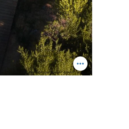
É
UMA REALIDADE
NESTE GLAMPING EM
PORTUGAL
“You know you're in love when you can't fall
asleep because reality is finally better than your
dreams.”
― Dr. Seuss
"Você sabe que está apaixonado quando não
consegue adormecer porque a realidade é
finalmente melhor que seus sonhos."
- Dr. Seuss