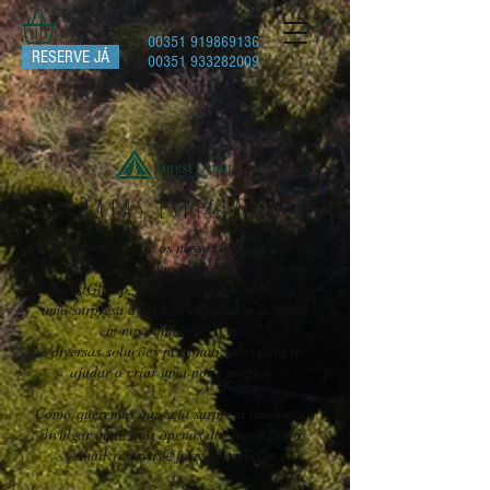
00351 919869136
RESERVE JÁ
00351 933282009
Datas especiais
É nosso desejo que os nossos hóspedes levem
as melhores recordações da sua estadia no
ForestGlamp, por isso, se pretender fazer
uma surpresa a alguém especial, não hesite
em nos contactar. Temos
diversas soluções personalizadas para o
ajudar a criar uma noite mágica,
Como queremos que seja surpresa não vamos
divulgar aqui, mas apenas aos interessados.
email:
reservas@forestglamp.com