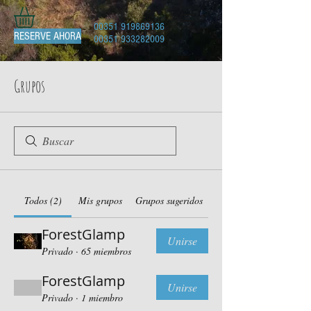
00351 919869136
RESERVE AHORA
00351 933282009
Grupos
Todos (2)
Mis grupos
Grupos sugeridos
ForestGlamp
Unirse
Privado
·
65 miembros
ForestGlamp
Unirse
Privado
·
1 miembro